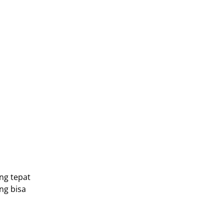
ng tepat
ng bisa