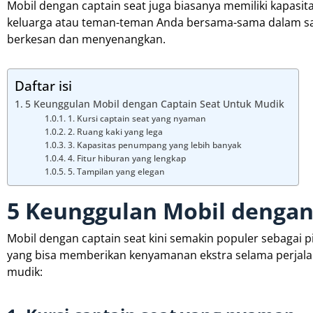
Mobil dengan captain seat juga biasanya memiliki kapas
keluarga atau teman-teman Anda bersama-sama dalam satu
berkesan dan menyenangkan.
Daftar isi
5 Keunggulan Mobil dengan Captain Seat Untuk Mudik
1. Kursi captain seat yang nyaman
2. Ruang kaki yang lega
3. Kapasitas penumpang yang lebih banyak
4. Fitur hiburan yang lengkap
5. Tampilan yang elegan
5 Keunggulan Mobil dengan
Mobil dengan captain seat kini semakin populer sebagai 
yang bisa memberikan kenyamanan ekstra selama perjalan
mudik: