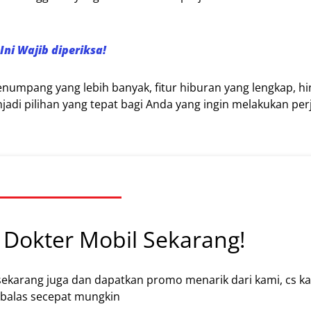
ni Wajib diperiksa!
penumpang yang lebih banyak, fitur hiburan yang lengkap, h
jadi pilihan yang tepat bagi Anda yang ingin melakukan per
Dokter Mobil Sekarang!
sekarang juga dan dapatkan promo menarik dari kami, cs k
alas secepat mungkin