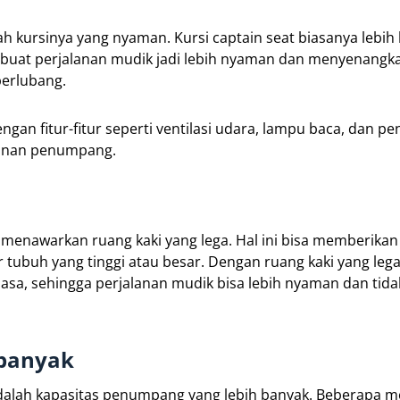
h kursinya yang nyaman. Kursi captain seat biasanya lebih 
buat perjalanan mudik jadi lebih nyaman dan menyenangk
berlubang.
gan fitur-fitur seperti ventilasi udara, lampu baca, dan p
manan penumpang.
a menawarkan ruang kaki yang lega. Hal ini bisa memberikan
ubuh yang tinggi atau besar. Dengan ruang kaki yang lega
asa, sehingga perjalanan mudik bisa lebih nyaman dan ti
 banyak
adalah kapasitas penumpang yang lebih banyak. Beberapa m