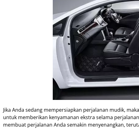
Jika Anda sedang mempersiapkan perjalanan mudik, maka m
untuk memberikan kenyamanan ekstra selama perjalanan. 
membuat perjalanan Anda semakin menyenangkan, terutam