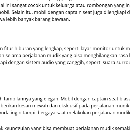
al ini sangat cocok untuk keluarga atau rombongan yang in
l. Selain itu, mobil dengan captain seat juga dilengkapi 
wa lebih banyak barang bawaan.
n fitur hiburan yang lengkap, seperti layar monitor untuk
ran selama perjalanan mudik yang bisa menghilangkan rasa
kapi dengan sistem audio yang canggih, seperti suara surr
ah tampilannya yang elegan. Mobil dengan captain seat bias
emberikan kesan mewah dan eksklusif pada perjalanan mudik
 Anda ingin tampil bergaya saat melakukan perjalanan mudik
yak keunggulan yang bisa membuat perjalanan mudik sema