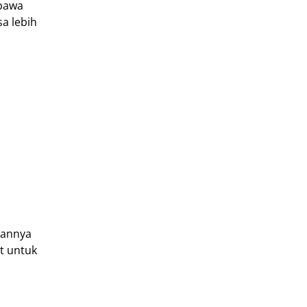
mbawa
a lebih
lannya
t untuk