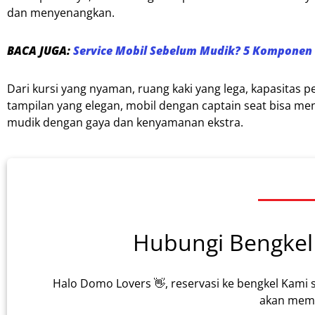
dan menyenangkan.
BACA JUGA:
Service Mobil Sebelum Mudik? 5 Komponen I
Dari kursi yang nyaman, ruang kaki yang lega, kapasitas 
tampilan yang elegan, mobil dengan captain seat bisa men
mudik dengan gaya dan kenyamanan ekstra.
Hubungi Bengkel 
Halo Domo Lovers 👋, reservasi ke bengkel Kami 
akan memb