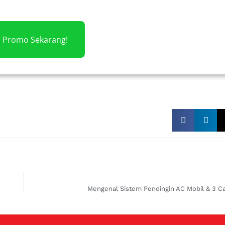
m Promo Sekarang!