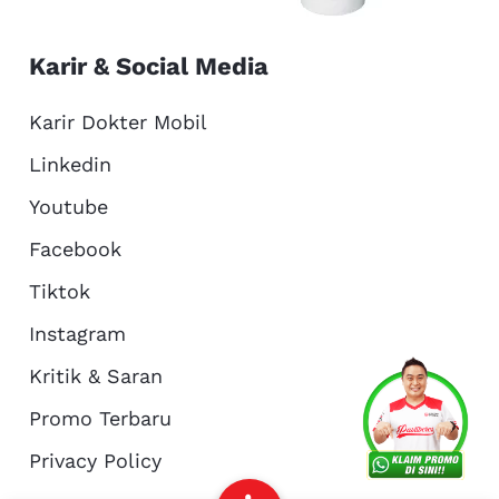
Karir & Social Media
Karir Dokter Mobil
Linkedin
Youtube
Facebook
Tiktok
Instagram
Kritik & Saran
Services
Promo
Location
About Us
Promo Terbaru
Privacy Policy
Complain
Reservasi
Article
Pro Tips