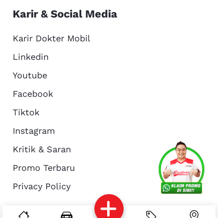
Karir & Social Media
Karir Dokter Mobil
Linkedin
Youtube
Facebook
Tiktok
Instagram
Kritik & Saran
Services
Promo
Location
About Us
Promo Terbaru
Privacy Policy
Complain
Reservasi
Article
Pro Tips