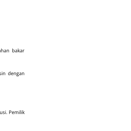
ahan bakar
sin dengan
si. Pemilik