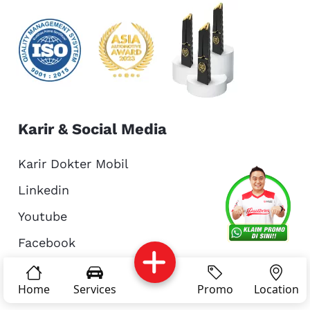
Karir & Social Media
Karir Dokter Mobil
Linkedin
Services
Promo
Location
About Us
Youtube
Facebook
Complain
Reservasi
Article
Pro Tips
Tiktok
Home
Services
Promo
Location
Instagram