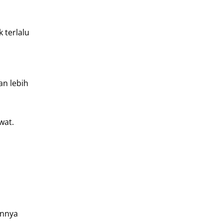
 terlalu
an lebih
wat.
annya