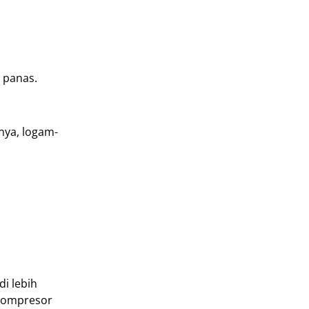
 panas.
nya, logam-
di lebih
 kompresor