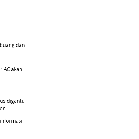
dibuang dan
r AC akan
s diganti.
or.
informasi