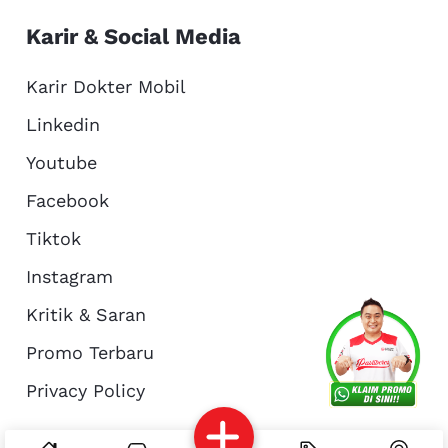
Karir & Social Media
Karir Dokter Mobil
Linkedin
Youtube
Facebook
Tiktok
Instagram
Kritik & Saran
Services
Promo
Location
About Us
Promo Terbaru
Privacy Policy
Complain
Reservasi
Article
Pro Tips