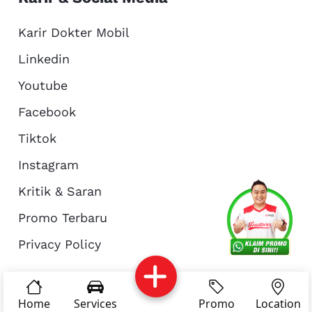
Karir Dokter Mobil
Linkedin
Youtube
Facebook
Tiktok
Instagram
Kritik & Saran
Services
Promo
Location
About Us
Promo Terbaru
Privacy Policy
Complain
Reservasi
Article
Pro Tips
© Copyright 2026 - Dokter Mobil Indonesia
Home
Services
Promo
Location