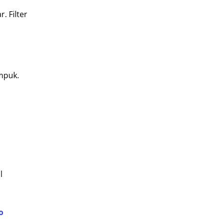
. Filter
mpuk.
l
o