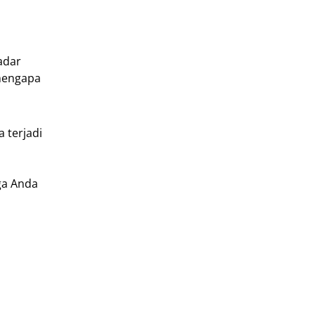
adar
 mengapa
 terjadi
ga Anda