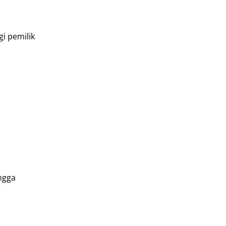
i pemilik
ngga