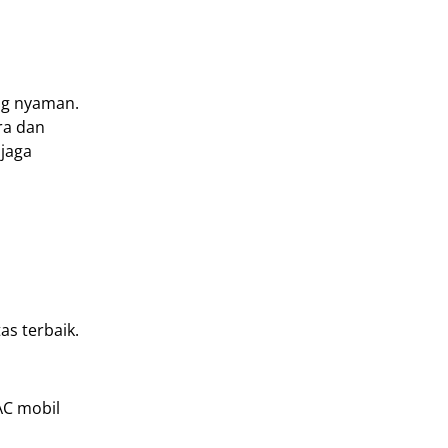
ng nyaman.
ra dan
njaga
as terbaik.
AC mobil