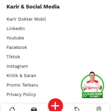
Karir & Social Media
Karir Dokter Mobil
Linkedin
Youtube
Facebook
Tiktok
Instagram
Kritik & Saran
Services
Promo
Location
About Us
Promo Terbaru
Privacy Policy
Complain
Reservasi
Article
Pro Tips