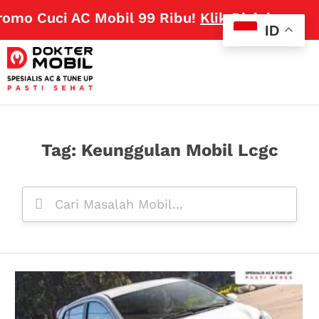
omo Cuci AC Mobil 99 Ribu!
Klik Disini
ID
Tag: Keunggulan Mobil Lcgc