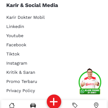
Karir & Social Media
Karir Dokter Mobil
Linkedin
Youtube
Facebook
Tiktok
Instagram
Kritik & Saran
Services
Promo
Location
About Us
Promo Terbaru
Privacy Policy
Complain
Reservasi
Article
Pro Tips