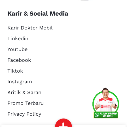
Karir & Social Media
Karir Dokter Mobil
Linkedin
Youtube
Facebook
Tiktok
Instagram
Kritik & Saran
Services
Promo
Location
About Us
Promo Terbaru
Privacy Policy
Complain
Reservasi
Article
Pro Tips