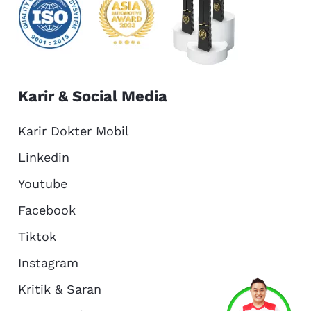
Karir & Social Media
Karir Dokter Mobil
Linkedin
Youtube
Facebook
Tiktok
Instagram
Kritik & Saran
Services
Promo
Location
About Us