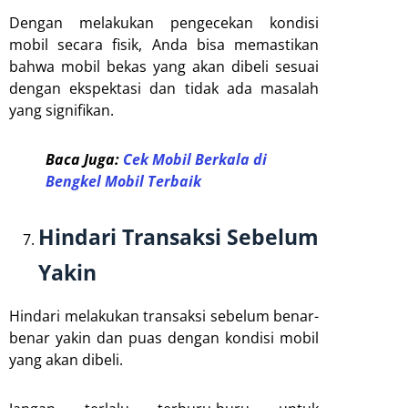
Dengan melakukan pengecekan kondisi
mobil secara fisik, Anda bisa memastikan
bahwa mobil bekas yang akan dibeli sesuai
dengan ekspektasi dan tidak ada masalah
yang signifikan.
Baca Juga:
Cek Mobil Berkala di
Bengkel Mobil Terbaik
Hindari Transaksi Sebelum
Yakin
Hindari melakukan transaksi sebelum benar-
benar yakin dan puas dengan kondisi mobil
yang akan dibeli.