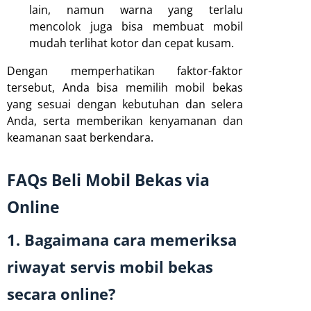
lain, namun warna yang terlalu
mencolok juga bisa membuat mobil
mudah terlihat kotor dan cepat kusam.
Dengan memperhatikan faktor-faktor
tersebut, Anda bisa memilih mobil bekas
yang sesuai dengan kebutuhan dan selera
Anda, serta memberikan kenyamanan dan
keamanan saat berkendara.
FAQs Beli Mobil Bekas via
Online
1. Bagaimana cara memeriksa
riwayat servis mobil bekas
secara online?