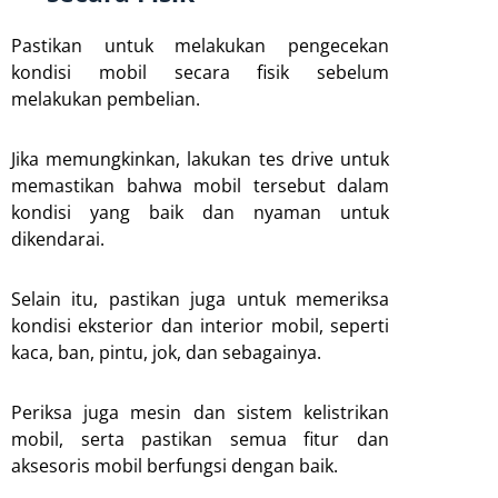
Pastikan untuk melakukan pengecekan
kondisi mobil secara fisik sebelum
melakukan pembelian.
Jika memungkinkan, lakukan tes drive untuk
memastikan bahwa mobil tersebut dalam
kondisi yang baik dan nyaman untuk
dikendarai.
Selain itu, pastikan juga untuk memeriksa
kondisi eksterior dan interior mobil, seperti
kaca, ban, pintu, jok, dan sebagainya.
Periksa juga mesin dan sistem kelistrikan
mobil, serta pastikan semua fitur dan
aksesoris mobil berfungsi dengan baik.