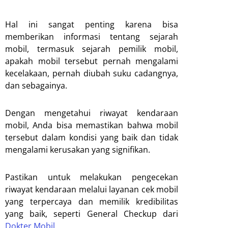
Hal ini sangat penting karena bisa
memberikan informasi tentang sejarah
mobil, termasuk sejarah pemilik mobil,
apakah mobil tersebut pernah mengalami
kecelakaan, pernah diubah suku cadangnya,
dan sebagainya.
Dengan mengetahui riwayat kendaraan
mobil, Anda bisa memastikan bahwa mobil
tersebut dalam kondisi yang baik dan tidak
mengalami kerusakan yang signifikan.
Pastikan untuk melakukan pengecekan
riwayat kendaraan melalui layanan cek mobil
yang terpercaya dan memilik kredibilitas
yang baik, seperti General Checkup dari
Dokter Mobil
.