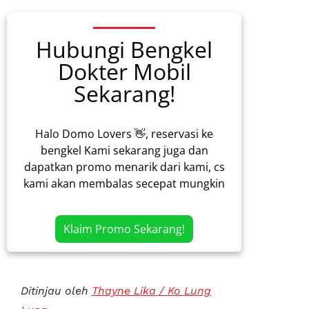
Hubungi Bengkel
Dokter Mobil
Sekarang!
Halo Domo Lovers 👋, reservasi ke
bengkel Kami sekarang juga dan
dapatkan promo menarik dari kami, cs
kami akan membalas secepat mungkin
Klaim Promo Sekarang!
Ditinjau oleh
Thayne Lika / Ko Lung