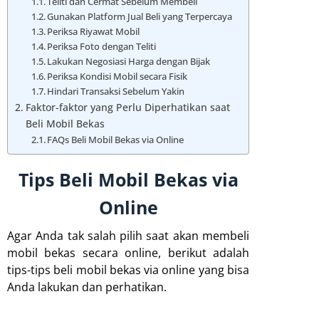
Teliti dan Cermat Sebelum Membeli
Gunakan Platform Jual Beli yang Terpercaya
Periksa Riyawat Mobil
Periksa Foto dengan Teliti
Lakukan Negosiasi Harga dengan Bijak
Periksa Kondisi Mobil secara Fisik
Hindari Transaksi Sebelum Yakin
Faktor-faktor yang Perlu Diperhatikan saat
Beli Mobil Bekas
FAQs Beli Mobil Bekas via Online
Tips Beli Mobil Bekas via
Online
Agar Anda tak salah pilih saat akan membeli
mobil bekas secara online, berikut adalah
tips-tips beli mobil bekas via online yang bisa
Anda lakukan dan perhatikan.