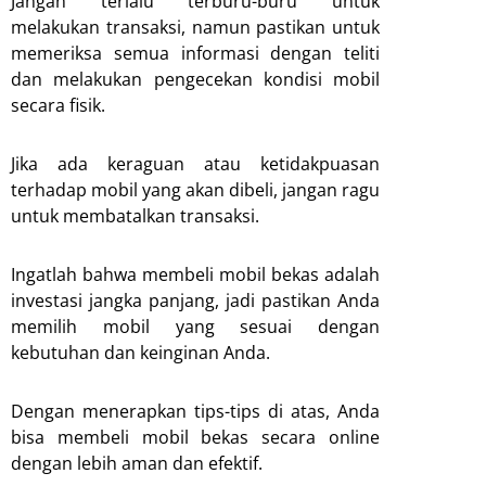
Jangan terlalu terburu-buru untuk
melakukan transaksi, namun pastikan untuk
memeriksa semua informasi dengan teliti
dan melakukan pengecekan kondisi mobil
secara fisik.
Jika ada keraguan atau ketidakpuasan
terhadap mobil yang akan dibeli, jangan ragu
untuk membatalkan transaksi.
Ingatlah bahwa membeli mobil bekas adalah
investasi jangka panjang, jadi pastikan Anda
memilih mobil yang sesuai dengan
kebutuhan dan keinginan Anda.
Dengan menerapkan tips-tips di atas, Anda
bisa membeli mobil bekas secara online
dengan lebih aman dan efektif.