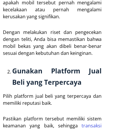
apakah mobil tersebut pernah mengalami
kecelakaan atau pernah mengalami
kerusakan yang signifikan.
Dengan melakukan riset dan pengecekan
dengan teliti, Anda bisa memastikan bahwa
mobil bekas yang akan dibeli benar-benar
sesuai dengan kebutuhan dan keinginan.
Gunakan Platform Jual
Beli yang Terpercaya
Pilih platform jual beli yang terpercaya dan
memiliki reputasi baik.
Pastikan platform tersebut memiliki sistem
keamanan yang baik, sehingga
transaksi