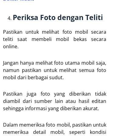
Periksa Foto dengan Teliti
Pastikan untuk melihat foto mobil secara
teliti saat membeli mobil bekas secara
online.
Jangan hanya melihat foto utama mobil saja,
namun pastikan untuk melihat semua foto
mobil dari berbagai sudut.
Pastikan juga foto yang diberikan tidak
diambil dari sumber lain atau hasil editan
sehingga informasi yang diberikan akurat.
Dalam memeriksa foto mobil, pastikan untuk
memeriksa detail mobil, seperti kondisi