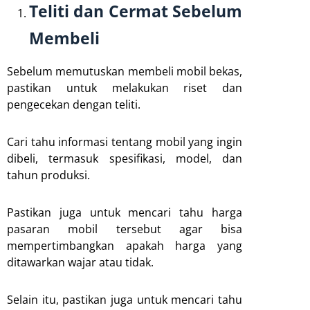
Teliti dan Cermat Sebelum
Membeli
Sebelum memutuskan membeli mobil bekas,
pastikan untuk melakukan riset dan
pengecekan dengan teliti.
Cari tahu informasi tentang mobil yang ingin
dibeli, termasuk spesifikasi, model, dan
tahun produksi.
Pastikan juga untuk mencari tahu harga
pasaran mobil tersebut agar bisa
mempertimbangkan apakah harga yang
ditawarkan wajar atau tidak.
Selain itu, pastikan juga untuk mencari tahu