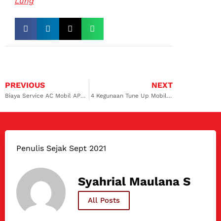
Lung
PREVIOUS
NEXT
Biaya Service AC Mobil APV di Jakarta & Tangsel 2023
4 Kegunaan Tune Up Mobil yang Sangat Penting
Penulis Sejak Sept 2021
Syahrial Maulana S
All Posts