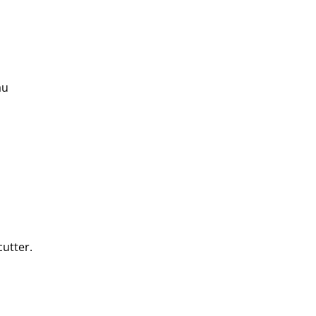
au
utter.