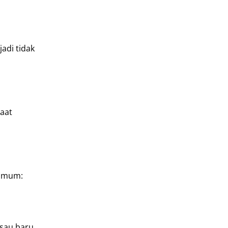
adi tidak
saat
 umum:
isau baru.