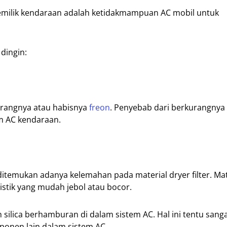
 pemilik kendaraan adalah ketidakmampuan AC mobil untuk
 dingin:
urangnya atau habisnya
freon
. Penyebab dari berkurangnya 
m AC kendaraan.
ditemukan adanya kelemahan pada material dryer filter. Mate
eristik yang mudah jebol atau bocor.
silica berhamburan di dalam sistem AC. Hal ini tentu sanga
ponen lain dalam sistem AC.