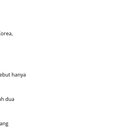
Korea,
sebut hanya
ah dua
yang