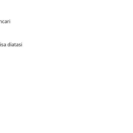
ncari
sa diatasi