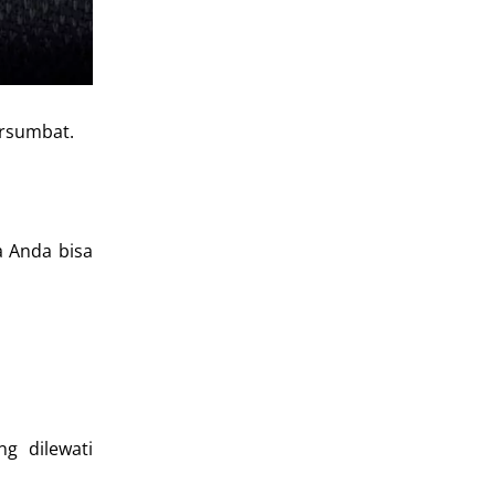
rsumbat.
a Anda bisa
g dilewati