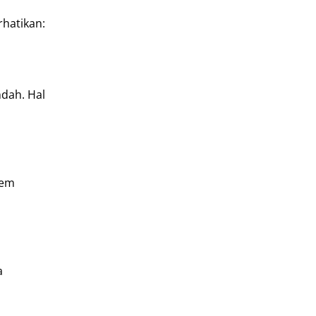
hatikan:
dah. Hal
tem
a