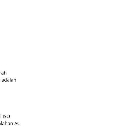
rah
 adalah
i ISO
alahan AC