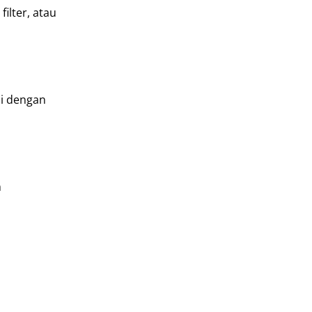
ilter, atau
ai dengan
m