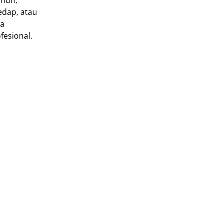
amun,
edap, atau
sa
fesional.