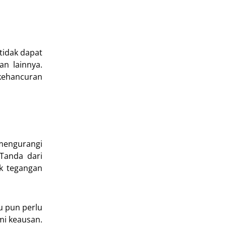
tidak dapat
an lainnya.
 kehancuran
mengurangi
Tanda dari
ek tegangan
u pun perlu
mi keausan.