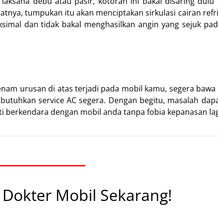
ksana debu atau pasir, kotoran ini bakal disaring dulu d
tnya, tumpukan itu akan menciptakan sirkulasi cairan refrig
aksimal dan tidak bakal menghasilkan angin yang sejuk pa
 enam urusan di atas terjadi pada mobil kamu, segera bawa
mbutuhkan service AC segera. Dengan begitu, masalah dap
ti berkendara dengan mobil anda tanpa fobia kepanasan lag
Dokter Mobil Sekarang!