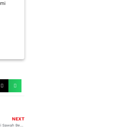
ami
NEXT
Bengkel AC Mobil di Sawah Besar