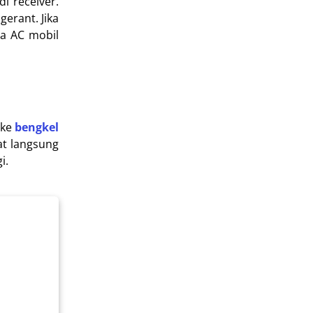
i receiver.
erant. Jika
da AC mobil
 ke
bengkel
at langsung
i.