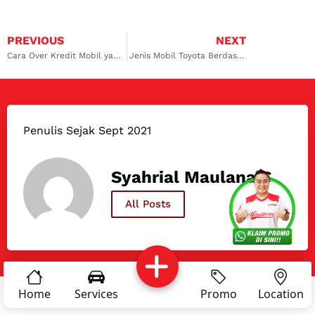
PREVIOUS
NEXT
Cara Over Kredit Mobil yang Aman, Bebas Kerugian dan Kerusakan!
Jenis Mobil Toyota Berdasarkan Tipe Mobil dan Harganya!
Penulis Sejak Sept 2021
Syahrial Maulana S
Services
Promo
Location
About Us
All Posts
Complain
Reservasi
Article
Pro Tips
Home
Services
Promo
Location