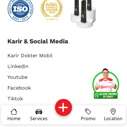
Karir & Social Media
Karir Dokter Mobil
Linkedin
Youtube
Services
Promo
Location
About Us
Facebook
Tiktok
Complain
Reservasi
Article
Pro Tips
Instagram
Home
Services
Promo
Location
Kritik & Saran