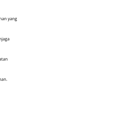
ihan yang
njaga
atan
man.