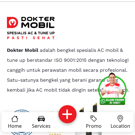
Dokter Mobil
adalah bengkel spesialis AC mobil &
tune up berstandar ISO 9001:2015 dengan teknologi
canggih untuk perawatan mobil secara profesional.
Satu-satunya bengkel yang berani garansi uang
Services
Promo
Location
About Us
kembali jika AC mobil tidak dingin setelah di service.
Complain
Reservasi
Article
Pro Tips
Home
Services
Promo
Location