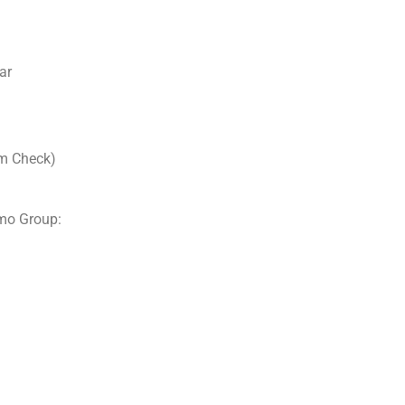
ar
m Check)
mo Group: