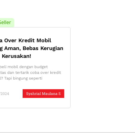
Seller
a Over Kredit Mobil
g Aman, Bebas Kerugian
 Kerusakan!
beli mobil dengan budget
tas dan tertarik coba over kredit
? Tapi bingung seperti
/2024
Syahrial Maulana S