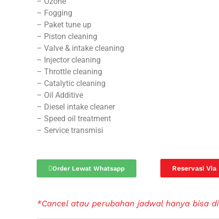
– Ozone
– Fogging
– Paket tune up
– Piston cleaning
– Valve & intake cleaning
– Injector cleaning
– Throttle cleaning
– Catalytic cleaning
– Oil Additive
– Diesel intake cleaner
– Speed oil treatment
– Service transmisi
Reservasi Via
Order Lewat Whatsapp
*Cancel atau perubahan jadwal hanya bisa di