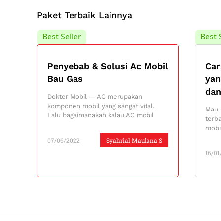
Paket Terbaik Lainnya
Best Seller
Best 
Penyebab & Solusi Ac Mobil
Car
Bau Gas
yan
dan
Dokter Mobil — AC merupakan
komponen mobil yang sangat vital.
Mau 
Lalu bagaimanakah kalau AC mobil
terba
mobil
07/06/2022
Syahrial Maulana S
16/01