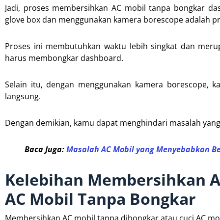
Jadi, proses membersihkan AC mobil tanpa bongkar d
glove box dan menggunakan kamera borescope adalah pros
Proses ini membutuhkan waktu lebih singkat dan meru
harus membongkar dashboard.
Selain itu, dengan menggunakan kamera borescope, k
langsung.
Dengan demikian, kamu dapat menghindari masalah yang
Baca Juga:
Masalah AC Mobil yang Menyebabkan B
Kelebihan Membersihkan AC
AC Mobil Tanpa Bongkar
Membersihkan AC mobil tanpa dibongkar atau cuci AC mobi