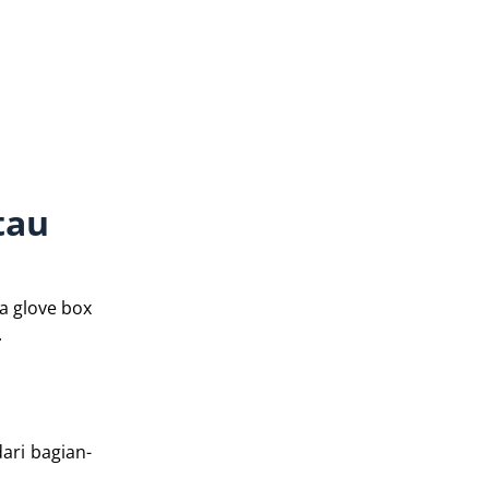
tau
a glove box
.
ari bagian-