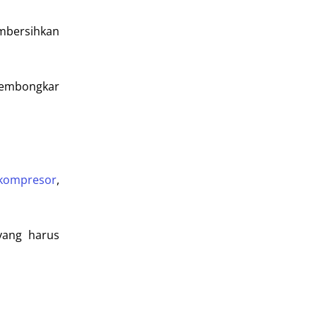
embersihkan
membongkar
kompresor
,
yang harus