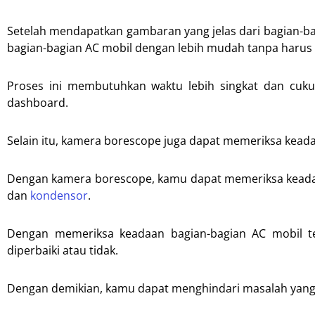
Setelah mendapatkan gambaran yang jelas dari bagian-
bagian-bagian AC mobil dengan lebih mudah tanpa haru
Proses ini membutuhkan waktu lebih singkat dan cuk
dashboard.
Selain itu, kamera borescope juga dapat memeriksa keada
Dengan kamera borescope, kamu dapat memeriksa keadaan
dan
kondensor
.
Dengan memeriksa keadaan bagian-bagian AC mobil t
diperbaiki atau tidak.
Dengan demikian, kamu dapat menghindari masalah yang