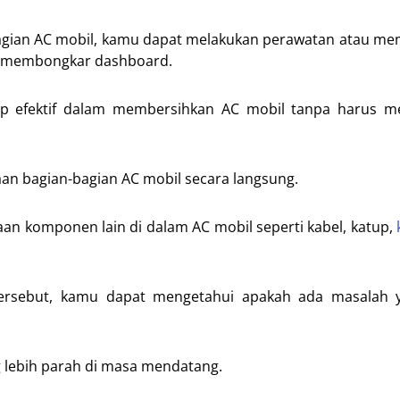
bagian AC mobil, kamu dapat melakukan perawatan atau m
s membongkar dashboard.
up efektif dalam membersihkan AC mobil tanpa harus 
an bagian-bagian AC mobil secara langsung.
 komponen lain di dalam AC mobil seperti kabel, katup,
ersebut, kamu dapat mengetahui apakah ada masalah 
 lebih parah di masa mendatang.