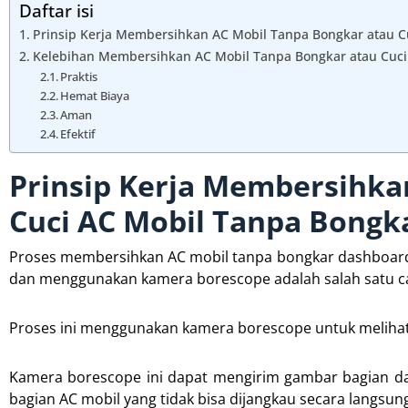
Daftar isi
Prinsip Kerja Membersihkan AC Mobil Tanpa Bongkar atau C
Kelebihan Membersihkan AC Mobil Tanpa Bongkar atau Cuci
Praktis
Hemat Biaya
Aman
Efektif
Prinsip Kerja Membersihka
Cuci AC Mobil Tanpa Bongk
Proses membersihkan AC mobil tanpa bongkar dashboard
dan menggunakan kamera borescope adalah salah satu car
Proses ini menggunakan kamera borescope untuk melihat
Kamera borescope ini dapat mengirim gambar bagian dal
bagian AC mobil yang tidak bisa dijangkau secara langsun