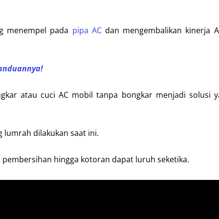
ang menempel pada
pipa AC
dan mengembalikan kinerja A
Panduannya!
kar atau cuci AC mobil tanpa bongkar menjadi solusi y
umrah dilakukan saat ini.
pembersihan hingga kotoran dapat luruh seketika.