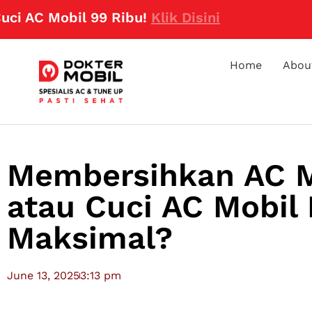
Mobil 99 Ribu!
Klik Disini
Home
Abou
Membersihkan AC M
atau Cuci AC Mobil 
Maksimal?
June 13, 2025
3:13 pm