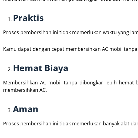
Praktis
Proses pembersihan ini tidak memerlukan waktu yang lama,
Kamu dapat dengan cepat membersihkan AC mobil tanpa 
Hemat Biaya
Membersihkan AC mobil tanpa dibongkar lebih hemat 
membersihkan AC.
Aman
Proses pembersihan ini tidak memerlukan banyak alat da