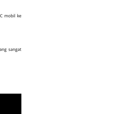
C mobil ke
ang sangat