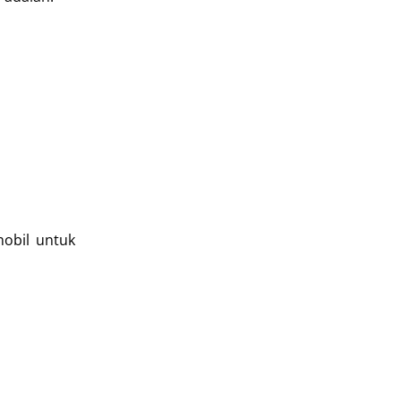
obil untuk