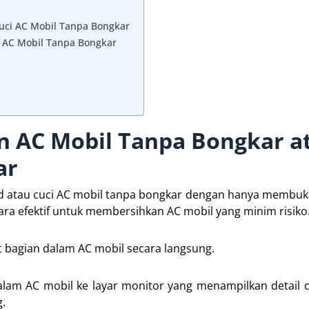
uci AC Mobil Tanpa Bongkar
 AC Mobil Tanpa Bongkar
n AC Mobil Tanpa Bongkar a
ar
 atau cuci AC mobil tanpa bongkar dengan hanya membuk
a efektif untuk membersihkan AC mobil yang minim risiko
 bagian dalam AC mobil secara langsung.
am AC mobil ke layar monitor yang menampilkan detail d
g.