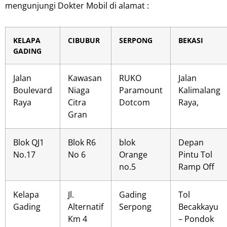
mengunjungi Dokter Mobil di alamat :
KELAPA
CIBUBUR
SERPONG
BEKASI
GADING
Jalan
Kawasan
RUKO
Jalan
Boulevard
Niaga
Paramount
Kalimalang
Raya
Citra
Dotcom
Raya,
Gran
Blok QJ1
Blok R6
blok
Depan
No.17
No 6
Orange
Pintu Tol
no.5
Ramp Off
Kelapa
Jl.
Gading
Tol
Gading
Alternatif
Serpong
Becakkayu
Km 4
– Pondok