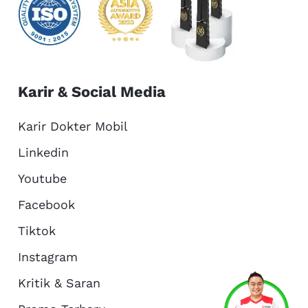
Karir & Social Media
Karir Dokter Mobil
Linkedin
Youtube
Facebook
Tiktok
Instagram
Kritik & Saran
Services
Promo
Location
About Us