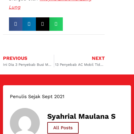
Lung
PREVIOUS
NEXT
Ini Dia 3 Penyebab Busi Mobil Hitam dan Cara Mengatasinya
13 Penyebab AC Mobil Tidak Dingin dan Solusi Jitunya
Penulis Sejak Sept 2021
Syahrial Maulana S
All Posts