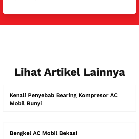
Lihat Artikel Lainnya
Kenali Penyebab Bearing Kompresor AC
Mobil Bunyi
Bengkel AC Mobil Bekasi