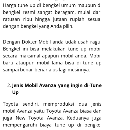
Harga tune up di bengkel umum maupun di
bengkel resmi sangat beragam, mulai dari
ratusan ribu hingga jutaan rupiah sesuai
dengan bengkel yang Anda pilih.
Dengan Dokter Mobil anda tidak usah ragu.
Bengkel ini bisa melakukan tune up mobil
secara maksimal apapun mobil anda. Mobil
baru ataupun mobil lama bisa di tune up
sampai benar-benar alus lagi mesinnya.
Jenis Mobil Avanza yang ingin di-Tune
Up
Toyota sendiri, memproduksi dua jenis
mobil Avanza yaitu Toyota Avanza biasa dan
juga New Toyota Avanza. Keduanya juga
mempengaruhi biaya tune up di bengkel