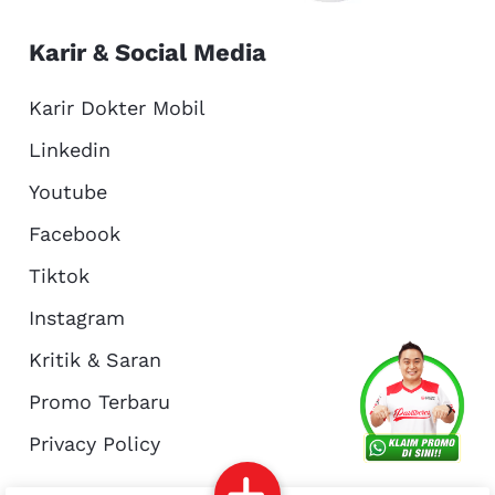
Karir & Social Media
Karir Dokter Mobil
Linkedin
Youtube
Facebook
Tiktok
Instagram
Kritik & Saran
Services
Promo
Location
About Us
Promo Terbaru
Privacy Policy
Complain
Reservasi
Article
Pro Tips