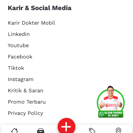
Karir & Social Media
Karir Dokter Mobil
Linkedin
Youtube
Facebook
Tiktok
Instagram
Kritik & Saran
Services
Promo
Location
About Us
Promo Terbaru
Privacy Policy
Complain
Reservasi
Article
Pro Tips