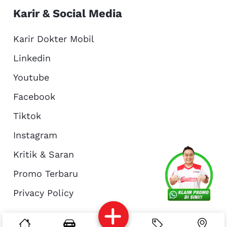
Karir & Social Media
Karir Dokter Mobil
Linkedin
Youtube
Facebook
Tiktok
Instagram
Kritik & Saran
Services
Promo
Location
About Us
Promo Terbaru
Privacy Policy
Complain
Reservasi
Article
Pro Tips