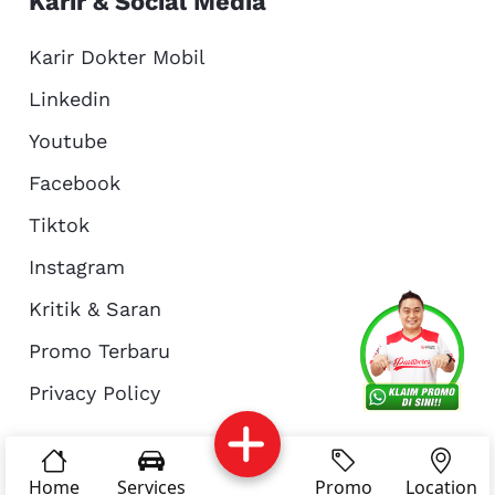
Karir & Social Media
Karir Dokter Mobil
Linkedin
Youtube
Facebook
Tiktok
Instagram
Kritik & Saran
Services
Promo
Location
About Us
Promo Terbaru
Privacy Policy
Complain
Reservasi
Article
Pro Tips
© Copyright 2026 - Dokter Mobil Indonesia
Home
Services
Promo
Location