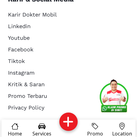
Karir Dokter Mobil
Linkedin
Youtube
Facebook
Tiktok
Instagram
Kritik & Saran
Services
Promo
Location
About Us
Promo Terbaru
Privacy Policy
Complain
Reservasi
Article
Pro Tips
© Copyright 2026 - Dokter Mobil Indonesia
Home
Services
Promo
Location