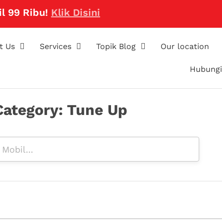
 99 Ribu!
Klik Disini
t Us
Services
Topik Blog
Our location
Hubungi
Category: Tune Up