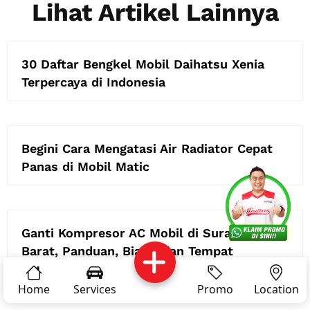
Lihat Artikel Lainnya
30 Daftar Bengkel Mobil Daihatsu Xenia
Terpercaya di Indonesia
Begini Cara Mengatasi Air Radiator Cepat
Panas di Mobil Matic
Services
Promo
Location
About Us
Ganti Kompresor AC Mobil di Surabaya
Barat, Panduan, Biaya, dan Tempat
Complain
Reservasi
Article
Pro Tips
Terpercaya
Home
Services
Promo
Location