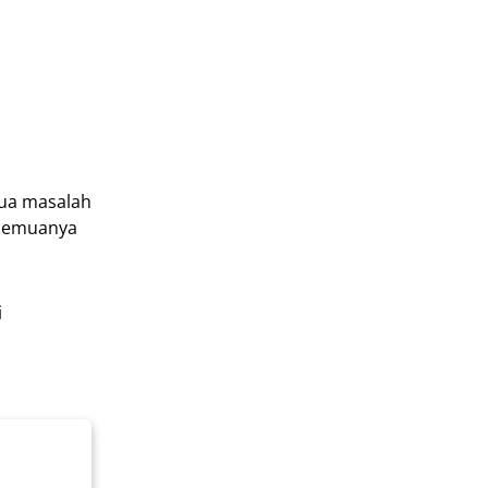
mua masalah
 semuanya
i