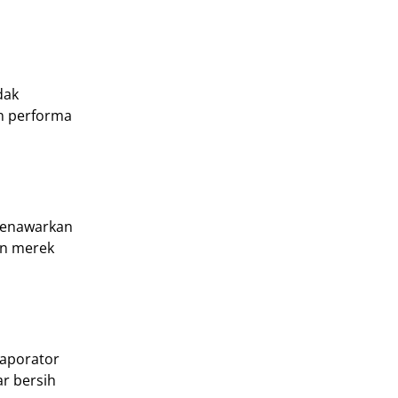
dak
an performa
 menawarkan
an merek
vaporator
r bersih