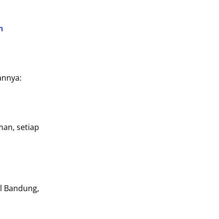
h
annya:
man, setiap
il Bandung,