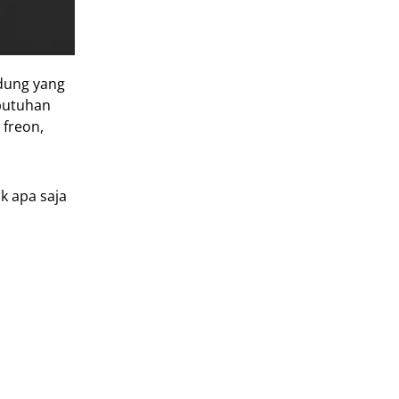
ndung yang
ebutuhan
 freon,
k apa saja