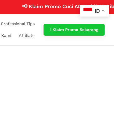
📢 Klaim Promo Cuci AC Mobil 99 Ribu!
Klik 
ID
Professional Tips
Klaim Promo Sekarang
 Kami
Affiliate