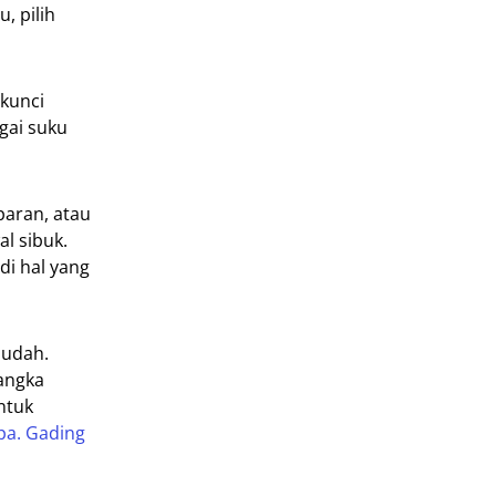
, pilih
 kunci
gai suku
paran, atau
l sibuk.
di hal yang
mudah.
jangka
ntuk
apa. Gading