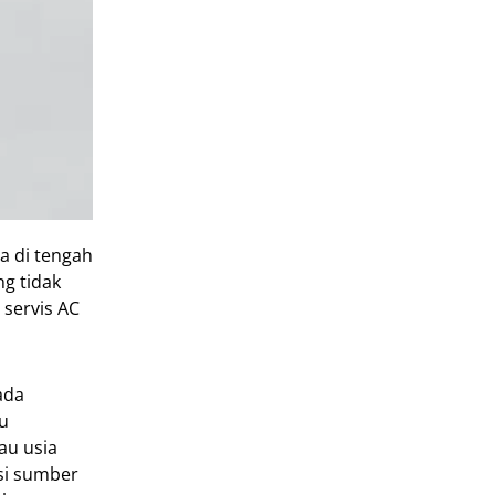
a di tengah
ng tidak
 servis AC
ada
u
au usia
si sumber