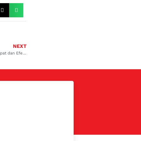
NEXT
Mengatasi AC Mobil Tidak Dingin di Darmo: Solusi Cepat dan Efektif