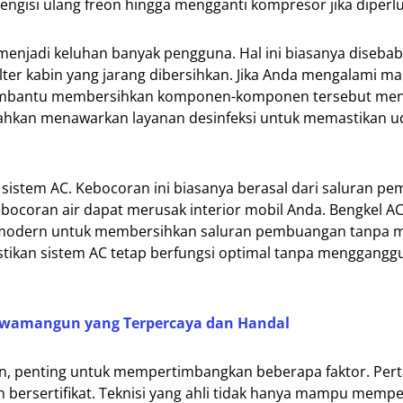
ngisi ulang freon hingga mengganti kompresor jika diperl
a menjadi keluhan banyak pengguna. Hal ini biasanya diseba
er kabin yang jarang dibersihkan. Jika Anda mengalami mas
 membantu membersihkan komponen-komponen tersebut me
bahkan menawarkan layanan desinfeksi untuk memastikan u
ri sistem AC. Kebocoran ini biasanya berasal dari saluran 
ebocoran air dapat merusak interior mobil Anda. Bengkel AC
 modern untuk membersihkan saluran pembuangan tanpa 
tikan sistem AC tetap berfungsi optimal tanpa menggangg
Rawamangun yang Terpercaya dan Handal
un, penting untuk mempertimbangkan beberapa faktor. Per
 bersertifikat. Teknisi yang ahli tidak hanya mampu mempe