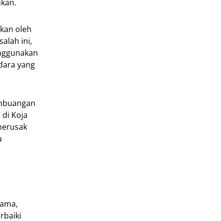
ukan.
bkan oleh
alah ini,
nggunakan
dara yang
pembuangan
 di Koja
merusak
u
tama,
rbaiki