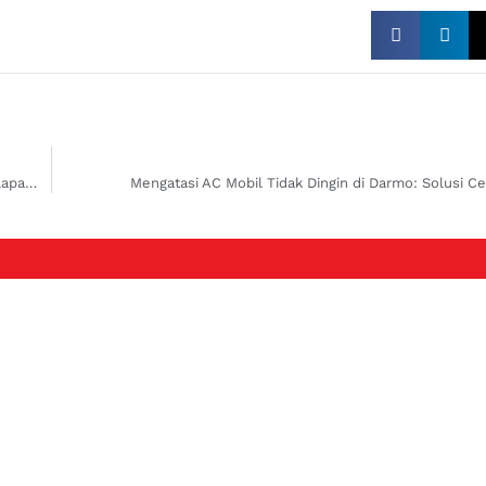
Atasi Air AC Menetes di Kabin dengan Perbaikan AC Mobil Xpander Kelapa Gading dan Cempaka Putih