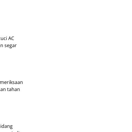
uci AC
an segar
emeriksaan
dan tahan
bidang