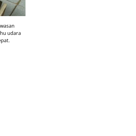
awasan
uhu udara
epat.