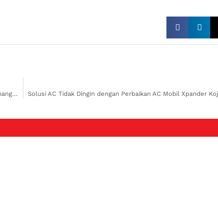
AC Mobil Bermasalah? Temukan Jasa Servis AC Mobil Koja dan Rawamangun Terbaik