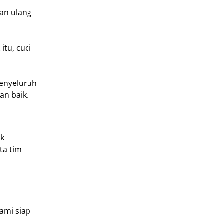
ian ulang
tu, cuci
enyeluruh
an baik.
uk
ta tim
ami siap