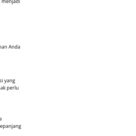
i menjadi
uhan Anda
si yang
ak perlu
a
sepanjang