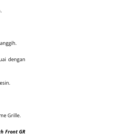
.
anggih.
uai dengan
esin.
e Grille.
h Front GR