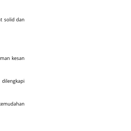
t solid dan
rkman kesan
 dilengkapi
n kemudahan