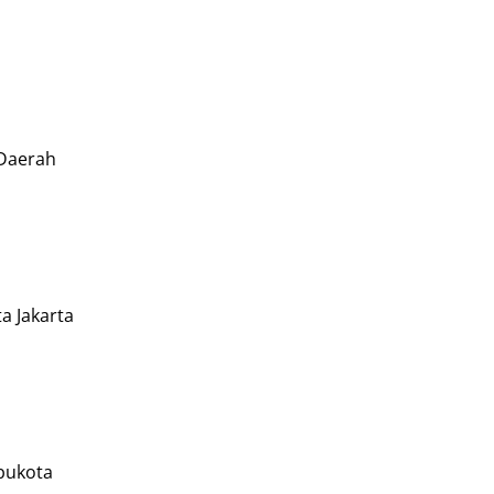
 Daerah
a Jakarta
Ibukota