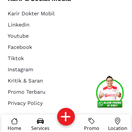
Karir Dokter Mobil
Linkedin
Youtube
Facebook
Tiktok
Instagram
Kritik & Saran
Services
Promo
Location
About Us
Promo Terbaru
Privacy Policy
Complain
Reservasi
Article
Pro Tips
© Copyright 2026 - Dokter Mobil Indonesia
Home
Services
Promo
Location