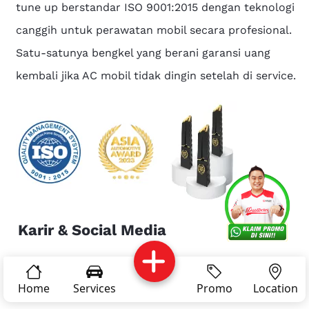
tune up berstandar ISO 9001:2015 dengan teknologi
canggih untuk perawatan mobil secara profesional.
Satu-satunya bengkel yang berani garansi uang
kembali jika AC mobil tidak dingin setelah di service.
Services
Promo
Location
About Us
Karir & Social Media
Complain
Reservasi
Article
Pro Tips
Karir Dokter Mobil
Home
Services
Promo
Location
Linkedin