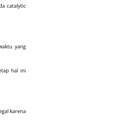
a catalytic
waktu yang
tap hal ini
egal karena