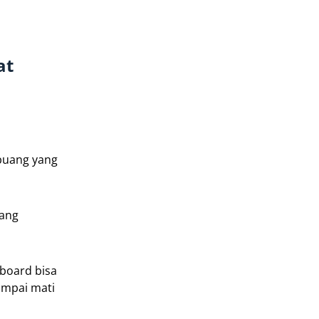
at
 buang yang
uang
hboard bisa
ampai mati