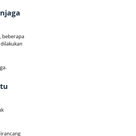
enjaga
i, beberapa
 dilakukan
ga.
ntu
uk
dirancang