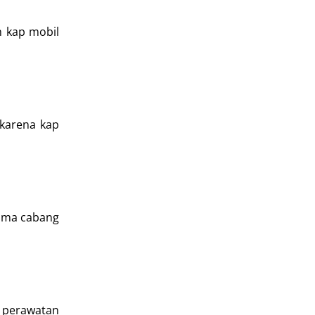
h kap mobil
 karena kap
sama cabang
 perawatan