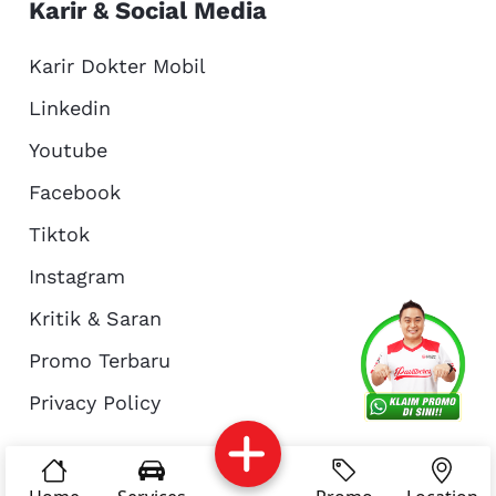
Karir & Social Media
Karir Dokter Mobil
Linkedin
Youtube
Facebook
Tiktok
Instagram
Kritik & Saran
Services
Promo
Location
About Us
Promo Terbaru
Privacy Policy
Complain
Reservasi
Article
Pro Tips
© Copyright 2026 - Dokter Mobil Indonesia