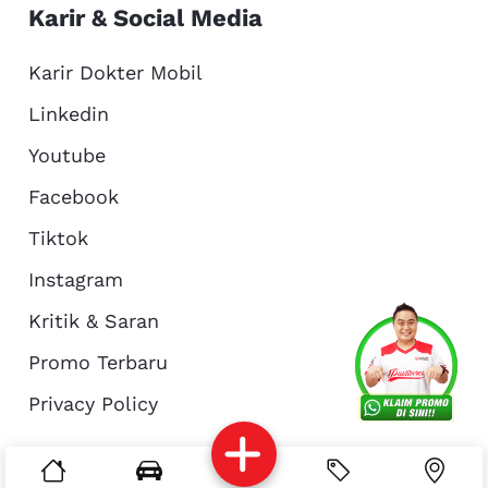
Karir & Social Media
Karir Dokter Mobil
Linkedin
Youtube
Facebook
Tiktok
Instagram
Kritik & Saran
Services
Promo
Location
About Us
Promo Terbaru
Privacy Policy
Complain
Reservasi
Article
Pro Tips
© Copyright 2026 - Dokter Mobil Indonesia