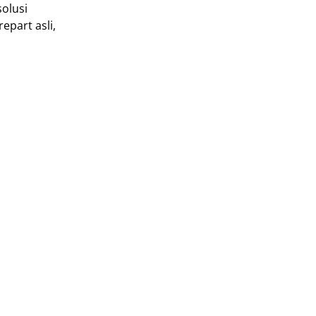
solusi
epart asli,