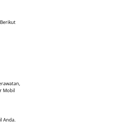
Berikut
erawatan,
r Mobil
l Anda.