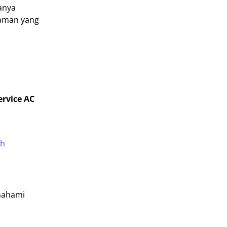
hanya
laman yang
ervice AC
ih
mahami