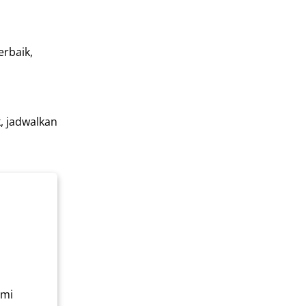
rbaik,
, jadwalkan
ami