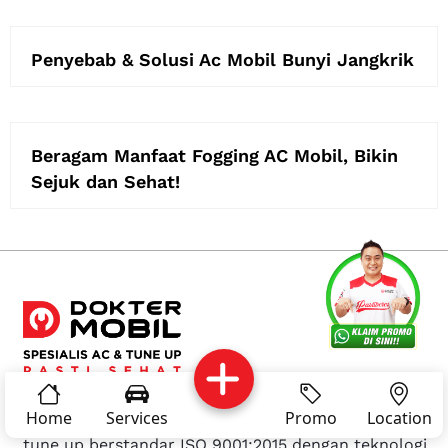
Penyebab & Solusi Ac Mobil Bunyi Jangkrik
Beragam Manfaat Fogging AC Mobil, Bikin
Sejuk dan Sehat!
Services
Promo
Location
About Us
Complain
Reservasi
Article
Pro Tips
Dokter Mobil
adalah bengkel spesialis AC mobil &
Home
Services
Promo
Location
tune up berstandar ISO 9001:2015 dengan teknologi