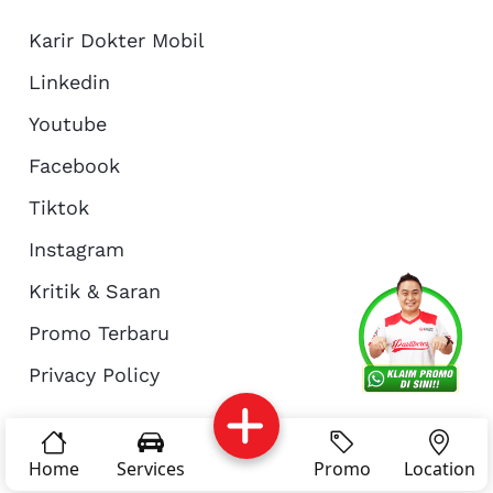
Karir Dokter Mobil
Linkedin
Youtube
Facebook
Tiktok
Instagram
Kritik & Saran
Services
Promo
Location
About Us
Promo Terbaru
Privacy Policy
Complain
Reservasi
Article
Pro Tips
© Copyright 2026 - Dokter Mobil Indonesia
Home
Services
Promo
Location