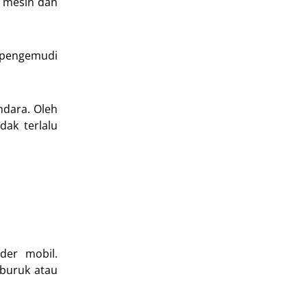
a mesin dan
n pengemudi
ndara. Oleh
dak terlalu
der mobil.
 buruk atau