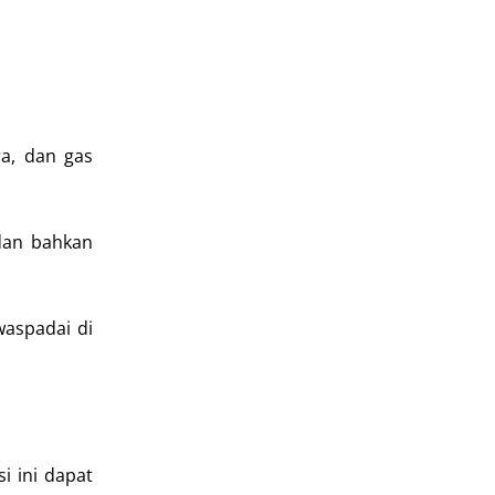
l
a, dan gas
dan bahkan
waspadai di
i ini dapat