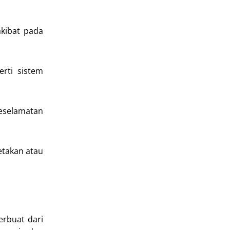
kibat pada
rti sistem
eselamatan
etakan atau
erbuat dari