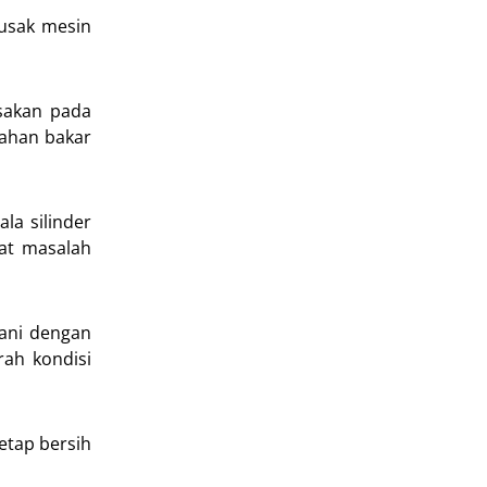
rusak mesin
sakan pada
bahan bakar
a silinder
bat masalah
gani dengan
ah kondisi
etap bersih