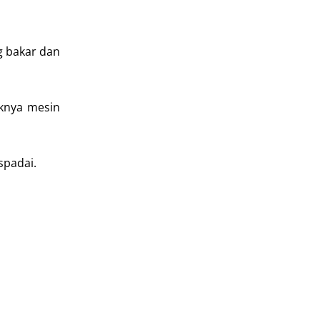
g bakar dan
aknya mesin
spadai.