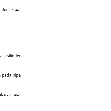
nder akibat
la silinder
n pada pipa
ak overheat