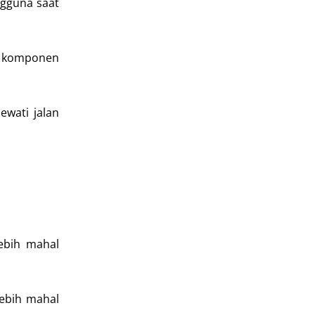
gguna saat
ya komponen
ewati jalan
ebih mahal
lebih mahal