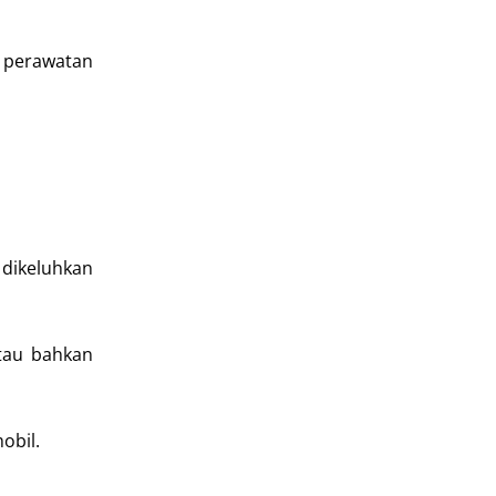
a perawatan
 dikeluhkan
atau bahkan
obil.