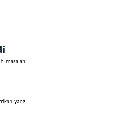
di
ah masalah
trikan yang