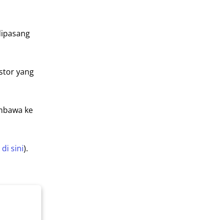
dipasang
stor yang
embawa ke
 di sini
).