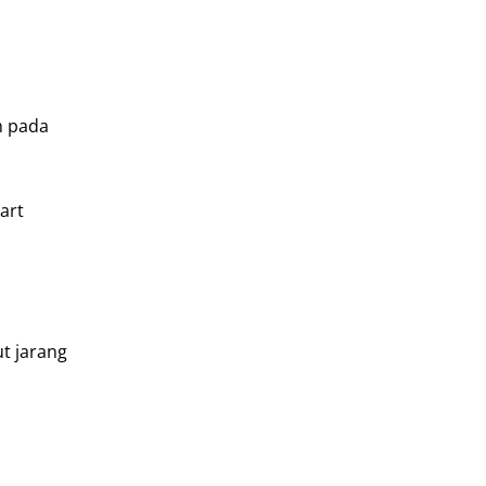
h pada
art
t jarang