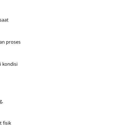
saat
an proses
i kondisi
g,
 fisik