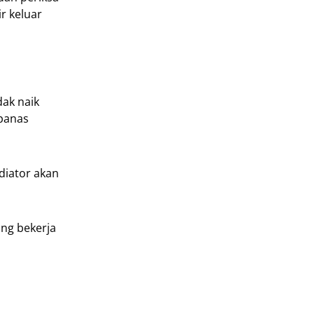
r keluar
ak naik
panas
diator akan
ang bekerja