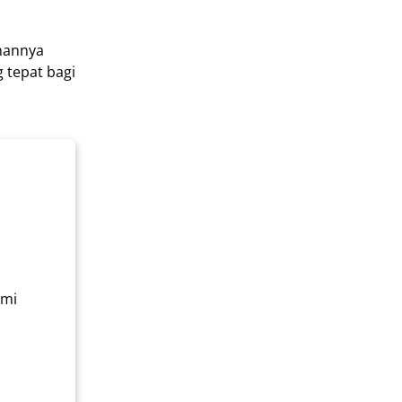
nannya
 tepat bagi
ami