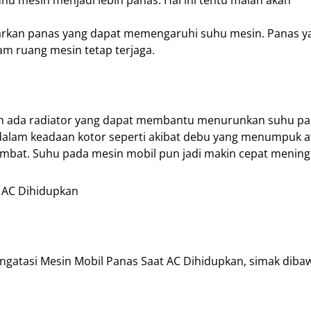
 mesin menjadi lebih panas. Hal ini tentu malah akan
luarkan panas yang dapat memengaruhi suhu mesin. Panas y
lam ruang mesin tetap terjaga.
sih ada radiator yang dapat membantu menurunkan suhu p
il dalam keadaan kotor seperti akibat debu yang menumpuk 
ambat. Suhu pada mesin mobil pun jadi makin cepat mening
 AC Dihidupkan
ngatasi Mesin Mobil Panas Saat AC Dihidupkan, simak dibaw