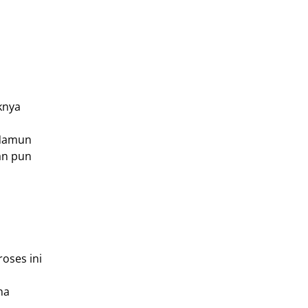
knya
 Namun
an pun
oses ini
na