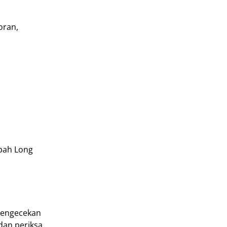
oran,
bah Long
pengecekan
dan periksa