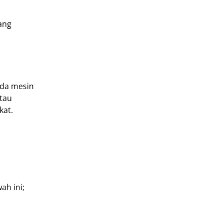
ang
ada mesin
atau
kat.
ah ini;